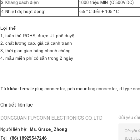
3. Kháng cách điện:
1000 triệu MIN. (Ở 500V DC)
4. Nhiệt độ hoạt động:
-55 ° C đến + 105 ° C
Lợi thế
1, tuân thủ ROHS, được UL phê duyệt
2, chất lượng cao, giá cả cạnh tranh
3, thời gian giao hàng nhanh chóng
4, mẫu miễn phí có sẵn trong 2 ngày
,
,
Từ khóa:
female plug connector
pcb mounting connector
d type co
Chi tiết liên lạc
DONGGUAN FUYCONN ELECTRONICS CO,.LTD
Gửi yêu cầ
Người liên hệ:
Ms. Grace_ Zhong
Tel:
(86) 18925547246