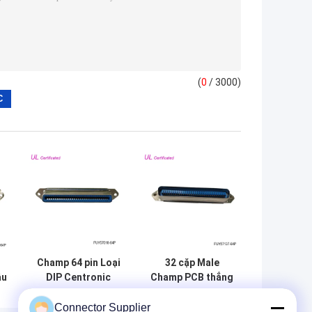
(
0
/ 3000)
Champ 64 pin Loại
32 cặp Male
ầu
DIP Centronic
Champ PCB thẳng
32
PCB Đầu nối
Đầu nối
n
thẳng nữ 32 cặp
Centronics 64pin
Connector Supplier