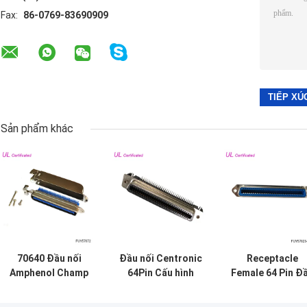
Fax:
86-0769-83690909
Sản phẩm khác
70640 Đầu nối
Đầu nối Centronic
Receptacle
Amphenol Champ
64Pin Cấu hình
Female 64 Pin Đ
RJ21 64 Pin Nam
thấp hơn Đầu nối
nối Centronics 
Đầu nối Centronic
nữ góc phải PCB
cặp Đầu nối hà