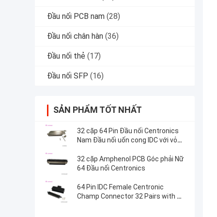
Đầu nối PCB nam
(28)
Đầu nối chân hàn
(36)
Đầu nối thẻ
(17)
Đầu nối SFP
(16)
SẢN PHẨM TỐT NHẤT
32 cặp 64 Pin Đầu nối Centronics
Nam Đầu nối uốn cong IDC với vỏ
kim loại 45 độ
32 cặp Amphenol PCB Góc phải Nữ
64 Đầu nối Centronics
64 Pin IDC Female Centronic
Champ Connector 32 Pairs with T
Shape Plastic Cover