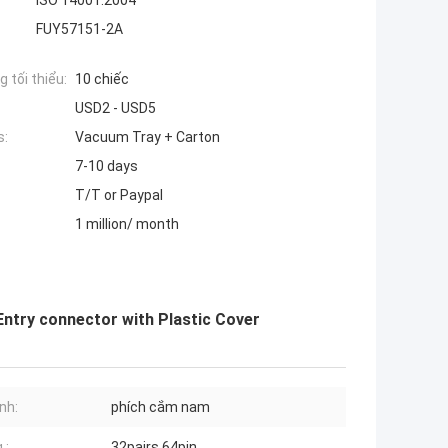
ISO 14001:2004
FUY57151-2A
 tối thiểu:
10 chiếc
USD2 - USD5
s:
Vacuum Tray + Carton
7-10 days
T/T or Paypal
1 million/ month
ntry connector with Plastic Cover
ính:
phích cắm nam
.:
32pairs 64pin