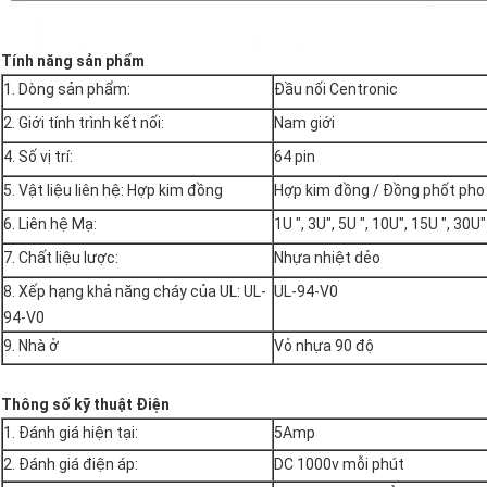
Tính năng sản phẩm
1. Dòng sản phẩm:
Đầu nối Centronic
2. Giới tính trình kết nối:
Nam giới
4. Số vị trí:
64 pin
5. Vật liệu liên hệ: Hợp kim đồng
Hợp kim đồng / Đồng phốt pho
6. Liên hệ Mạ:
1U ", 3U", 5U ", 10U", 15U ", 30U"
7. Chất liệu lược:
Nhựa nhiệt dẻo
8. Xếp hạng khả năng cháy của UL: UL-
UL-94-V0
94-V0
9. Nhà ở
Vỏ nhựa 90 độ
Thông số kỹ thuật Điện
1. Đánh giá hiện tại:
5Amp
2. Đánh giá điện áp:
DC 1000v mỗi phút