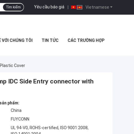
Yêu cầu báo giá
|
Vietnamese
Tìm kiếm
Ệ VỚI CHÚNG TÔI
TIN TỨC
CÁC TRƯỜNG HỢP
Plastic Cover
p IDC Side Entry connector with
 sản phẩm:
China
FUYCONN
UL 94-V0, ROHS-certified, ISO 9001:2008,