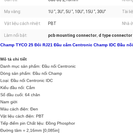
Mạ vàng:
1U ", 3U", 5U ", 10U", 15U ", 30U"
Tài li
Vật liệu cách nhiệt:
PBT
Nhà ở
Làm nổi bật:
pcb mounting connector
,
d type connector
Champ TYCO 25 Đôi RJ21 Đầu cắm Centronic Champ IDC Đầu nố
Mô tả chi tiết
Danh mục sản phẩm: Đầu nối Centronic
Dòng sản phẩm: Đầu nối Champ
Loại: Đầu nối Centronic IDC
Kiểu đầu nối: Cắm
Số đầu cuối: 64 chân
Nam giới
Màu cách điện: Đen
Vật liệu cách điện: PBT
Tiếp điểm pin Chất liệu: Đồng Phosphor
Đường tâm = 2,16mm [0,085in]