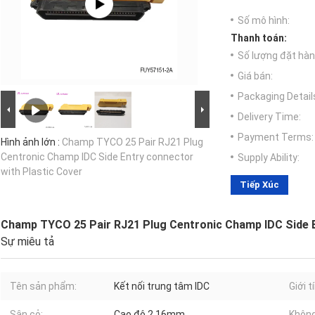
Số mô hình:
Thanh toán:
Số lượng đặt hàng
Giá bán:
Packaging Detail
Delivery Time:
Payment Terms:
Hình ảnh lớn :
Champ TYCO 25 Pair RJ21 Plug
Centronic Champ IDC Side Entry connector
Supply Ability:
with Plastic Cover
Tiếp Xúc
Champ TYCO 25 Pair RJ21 Plug Centronic Champ IDC Side E
Sự miêu tả
Tên sản phẩm:
Kết nối trung tâm IDC
Giới t
Sân cỏ:
Cao độ 2,16mm
Không