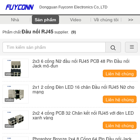
Dongguan Fuyconn Electronics Co,.LTD
Nhà
Sản phẩm
Video
Về chúng tôi
>>
Đầu nối RJ45
Phẩm chất
supplier.
(9)
2x3 6 cổng Nữ đầu nối RJ45 PCB 48 Pin Đầu nối
Jack mô-đun
Liên hệ chúng
tôi
2x1 2 cổng Đèn LED 16 chân Đầu nối RJ45 Nữ cho
mạng
Liên hệ chúng
tôi
2x2 4 cổng PCB 32 Chân kết nối RJ45 với đèn LED
xanh vàng
Liên hệ chúng
tôi
Phosphor Bronze 2x4 8 Cổng 64 Pin Đầu nối Jack