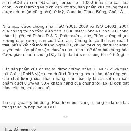
sê-ri SCSI và sê-ri RJ.Chúng tôi có hơn 1.000 mẫu cho bạn lựa
chọn.Do chất lượng và dịch vụ vượt trội, sản phẩm của chúng tôi đã
được đón nhận nồng nhiệt ở Mỹ, Canada, Trung Đông, Châu Á và
Châu Âu.
Nhà máy được chứng nhận ISO 9001: 2008 và ISO 14001: 2004
của chúng tôi có tổng diện tích 3.000 mét vuông và hơn 200 công
nhân bị giết, có Phòng R & D, Phân xưởng đúc, Phân xưởng nhựa,
xưởng dập, xưởng sản xuất lắp ráp., Chúng tôi có thể sản xuất 1
triệu phần kết nối mỗi tháng.Ngoài ra, chúng tôi cũng dự trữ thường
xuyên các sản phẩm vận chuyển nhanh hơn để đảm bảo hàng hóa
được giao nhanh chóng.Đây là lý do tại sao chúng tôi có thể giao
sản phẩm nhanh nhất là từ 7 đến 10 ngày.
Các sản phẩm của chúng tôi được chứng nhận UL và SGS và tuân
thủ Chỉ thị RoHS.Việc theo đuổi chất lượng hoàn hảo, đáp ứng yêu
cầu chất lượng của khách hàng, đảm bảo tỷ lệ sai sót của sản
phẩm dưới 0,5% và 99% khách hàng của chúng tôi lặp lại đơn đặt
hàng của họ với chúng tôi.
Tin cậy Quản lý tín dụng, Phát triển bền vững, chúng tôi là đối tác
trung thực và hợp tác lâu dài
Thay đổi ngôn ngữ