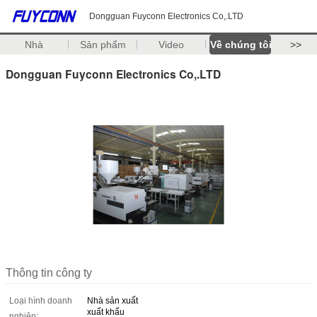
Dongguan Fuyconn Electronics Co,.LTD
Nhà
Sản phẩm
Video
Về chúng tôi
>>
Dongguan Fuyconn Electronics Co,.LTD
Thông tin công ty
Loại hình doanh
Nhà sản xuất
xuất khẩu
nghiệp: