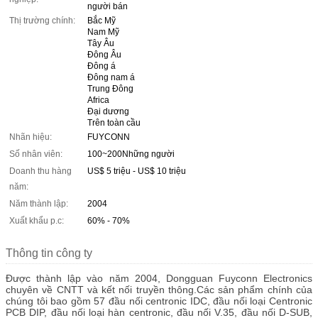
người bán
Thị trường chính:
Bắc Mỹ
Nam Mỹ
Tây Âu
Đông Âu
Đông á
Đông nam á
Trung Đông
Africa
Đại dương
Trên toàn cầu
Nhãn hiệu:
FUYCONN
Số nhân viên:
100~200Những người
Doanh thu hàng
US$ 5 triệu - US$ 10 triệu
năm:
Năm thành lập:
2004
Xuất khẩu p.c:
60% - 70%
Thông tin công ty
Được thành lập vào năm 2004, Dongguan Fuyconn Electronics
chuyên về CNTT và kết nối truyền thông.Các sản phẩm chính của
chúng tôi bao gồm 57 đầu nối centronic IDC, đầu nối loại Centronic
PCB DIP, đầu nối loại hàn centronic, đầu nối V.35, đầu nối D-SUB,