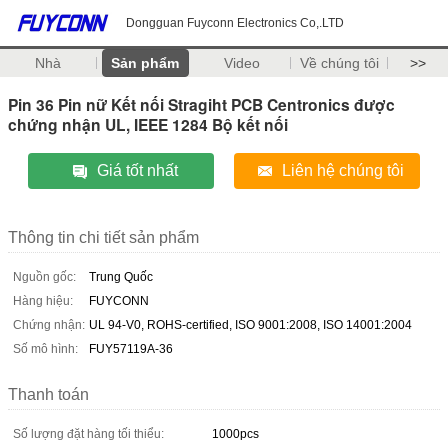
Dongguan Fuyconn Electronics Co,.LTD
Nhà
Sản phẩm
Video
Về chúng tôi
>>
Pin 36 Pin nữ Kết nối Stragiht PCB Centronics được
chứng nhận UL, IEEE 1284 Bộ kết nối
Giá tốt nhất
Liên hệ chúng tôi
Thông tin chi tiết sản phẩm
Nguồn gốc:
Trung Quốc
Hàng hiệu:
FUYCONN
Chứng nhận:
UL 94-V0, ROHS-certified, ISO 9001:2008, ISO 14001:2004
Số mô hình:
FUY57119A-36
Thanh toán
Số lượng đặt hàng tối thiểu:
1000pcs