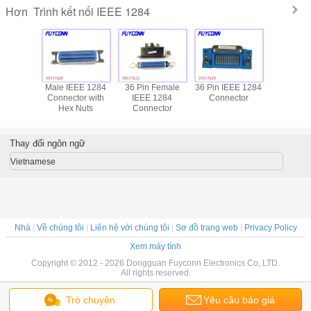
Trình kết nối IEEE 1284
Hơn
 / A Đầu
Male IEEE 1284
36 Pin Female
36 Pin IEEE 1284
DDK DIP
nối Cổng
Connector with
IEEE 1284
Connector
IEEE 1284 
 Phụ nữ,
Hex Nuts
Connector
36 Pin Ce
 Certified
PCB thẳ
L
Nam Kết 
in
Thay đổi ngôn ngữ
Vietnamese
Nhà
|
Về chúng tôi
|
Liên hệ với chúng tôi
|
Sơ đồ trang web
|
Privacy Policy
Xem máy tính
Copyright © 2012 - 2026 Dongguan Fuyconn Electronics Co,.LTD.
All rights reserved.
Trò chuyện
Yêu cầu báo giá