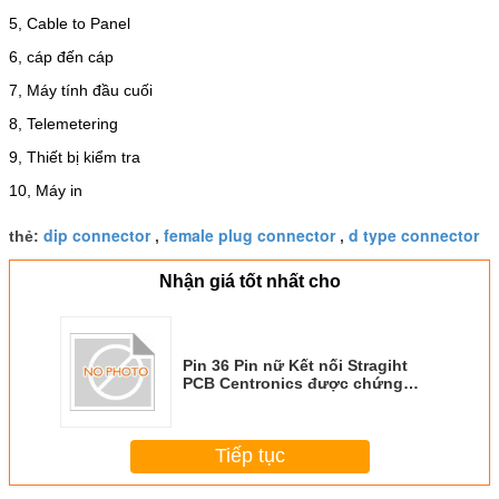
5, Cable to Panel
6, cáp đến cáp
7, Máy tính đầu cuối
8, Telemetering
9, Thiết bị kiểm tra
10, Máy in
dip connector
female plug connector
d type connector
thẻ:
,
,
Nhận giá tốt nhất cho
Pin 36 Pin nữ Kết nối Stragiht
PCB Centronics được chứng
nhận UL, IEEE 1284 Bộ kết nối
Tiếp tục