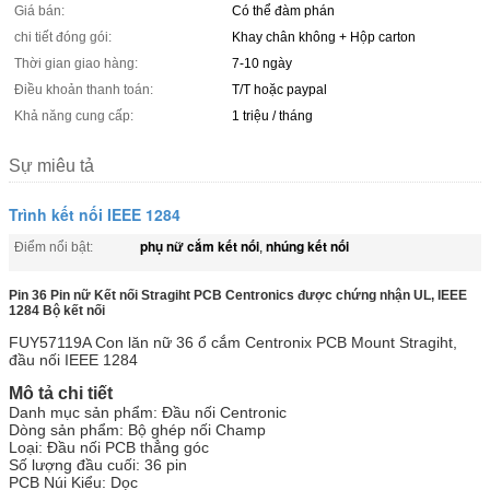
Giá bán:
Có thể đàm phán
chi tiết đóng gói:
Khay chân không + Hộp carton
Thời gian giao hàng:
7-10 ngày
Điều khoản thanh toán:
T/T hoặc paypal
Khả năng cung cấp:
1 triệu / tháng
Sự miêu tả
Trình kết nối IEEE 1284
phụ nữ cắm kết nối
nhúng kết nối
Điểm nổi bật:
,
Pin 36 Pin nữ Kết nối Stragiht PCB Centronics được chứng nhận UL, IEEE
1284 Bộ kết nối
FUY57119A Con lăn nữ 36 ổ cắm Centronix PCB Mount Stragiht,
đầu nối IEEE 1284
Mô tả chi tiết
Danh mục sản phẩm: Đầu nối Centronic
Dòng sản phẩm: Bộ ghép nối Champ
Loại: Đầu nối PCB thẳng góc
Số lượng đầu cuối: 36 pin
PCB Núi Kiểu: Dọc