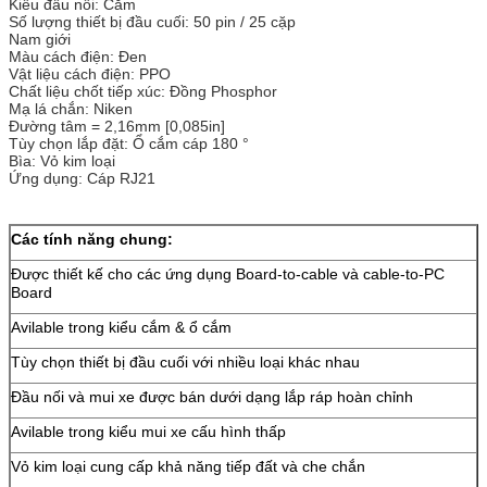
Kiểu đầu nối: Cắm
Số lượng thiết bị đầu cuối: 50 pin / 25 cặp
Nam giới
Màu cách điện: Đen
Vật liệu cách điện: PPO
Chất liệu chốt tiếp xúc: Đồng Phosphor
Mạ lá chắn: Niken
Đường tâm = 2,16mm [0,085in]
Tùy chọn lắp đặt: Ổ cắm cáp 180 °
Bìa: Vỏ kim loại
Ứng dụng: Cáp RJ21
Các tính năng chung:
Được thiết kế cho các ứng dụng Board-to-cable và cable-to-PC
Board
Avilable trong kiểu cắm & ổ cắm
Tùy chọn thiết bị đầu cuối với nhiều loại khác nhau
Đầu nối và mui xe được bán dưới dạng lắp ráp hoàn chỉnh
Avilable trong kiểu mui xe cấu hình thấp
Vỏ kim loại cung cấp khả năng tiếp đất và che chắn