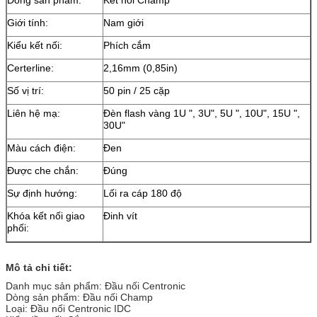
Giới tính:
Nam giới
Kiểu kết nối:
Phích cắm
Certerline:
2,16mm (0,85in)
Số vị trí:
50 pin / 25 cặp
Liên hệ mạ:
Đèn flash vàng 1U ", 3U", 5U ", 10U", 15U ",
30U"
Màu cách điện:
Đen
Được che chắn:
Đúng
Sự định hướng:
Lối ra cáp 180 độ
Khóa kết nối giao
Đinh vít
phối:
Mô tả chi tiết:
Danh mục sản phẩm: Đầu nối Centronic
Dòng sản phẩm: Đầu nối Champ
Loại: Đầu nối Centronic IDC