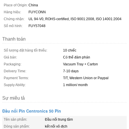
Place of Origin:
China
Hàng hiệu:
FUYCONN
Chứng nhận:
UL 94-V0, ROHS-certified, ISO 9001:2008, ISO 14001:2004
Số mô hình:
FUY57048
Thanh toán
Số lượng đặt hàng tối thiểu:
10 chiếc
Giá bán:
Có thể đàm phán
Packaging:
Vacuum Tray + Carton
Delivery Time:
7-10 days
Payment Terms:
T/T, Western Union or Paypal
Supply Ability:
1 million/ month
Sự miêu tả
Đầu nối Pin Centronics 50 Pin
Tên sản phẩm:
Đầu nối trung tâm
Dòng sản phẩm:
kết nối vô địch