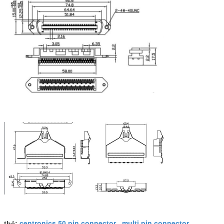
centronics 50 pin connector
multi pin connector
thẻ:
,
,