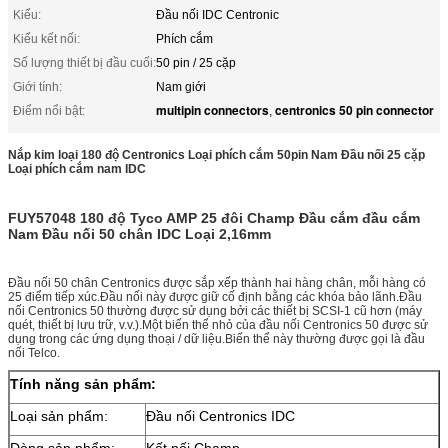
Kiểu:
Đầu nối IDC Centronic
Kiểu kết nối:
Phích cắm
Số lượng thiết bị đầu cuối:
50 pin / 25 cặp
Giới tính:
Nam giới
multipin connectors
centronics 50 pin connector
Điểm nổi bật:
,
Nắp kim loại 180 độ Centronics Loại phích cắm 50pin Nam Đầu nối 25 cặp
Loại phích cắm nam IDC
FUY57048 180 độ Tyco AMP 25 đôi Champ Đầu cắm đầu cắm
Nam Đầu nối 50 chân IDC Loại 2,16mm
Đầu nối 50 chân Centronics được sắp xếp thành hai hàng chân, mỗi hàng có
25 điểm tiếp xúc.Đầu nối này được giữ cố định bằng các khóa bảo lãnh.Đầu
nối Centronics 50 thường được sử dụng bởi các thiết bị SCSI-1 cũ hơn (máy
quét, thiết bị lưu trữ, v.v.).Một biến thể nhỏ của đầu nối Centronics 50 được sử
dụng trong các ứng dụng thoại / dữ liệu.Biến thể này thường được gọi là đầu
nối Telco.
Tính năng sản phẩm:
Loại sản phẩm:
Đầu nối Centronics IDC
Dòng sản phẩm:
Kết nối Champ