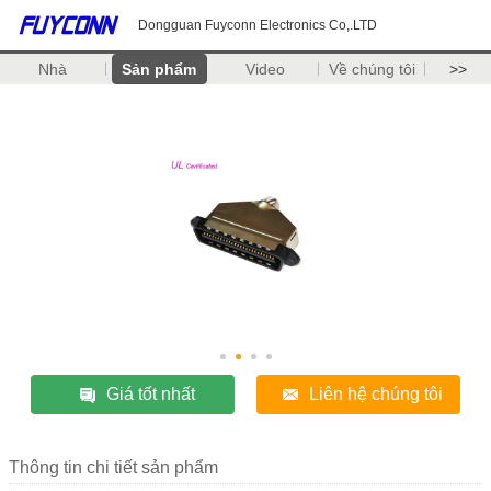
Dongguan Fuyconn Electronics Co,.LTD
Nhà
Sản phẩm
Video
Về chúng tôi
>>
Giá tốt nhất
Liên hệ chúng tôi
Thông tin chi tiết sản phẩm