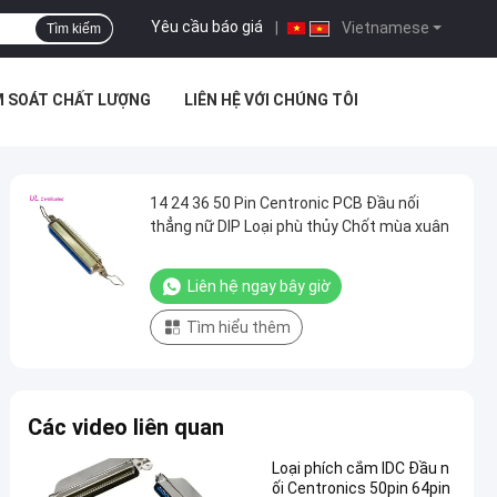
Yêu cầu báo giá
|
Vietnamese
Tìm kiếm
M SOÁT CHẤT LƯỢNG
LIÊN HỆ VỚI CHÚNG TÔI
14 24 36 50 Pin Centronic PCB Đầu nối
thẳng nữ DIP Loại phù thủy Chốt mùa xuân
Liên hệ ngay bây giờ
Tìm hiểu thêm
Các video liên quan
Loại phích cắm IDC Đầu n
ối Centronics 50pin 64pin