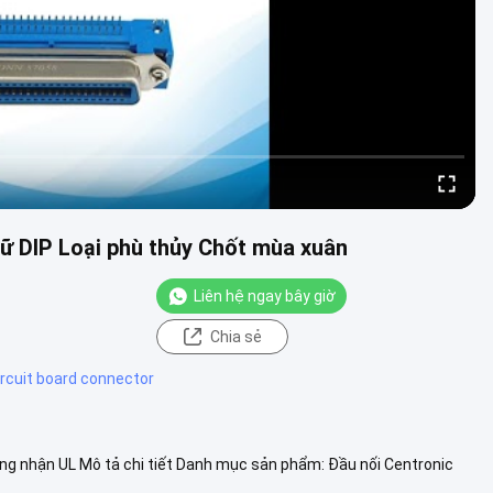
nữ DIP Loại phù thủy Chốt mùa xuân
Liên hệ ngay bây giờ
Chia sẻ
ircuit board connector
ứng nhận UL Mô tả chi tiết Danh mục sản phẩm: Đầu nối Centronic
cuối: 14 ...
Xem thêm