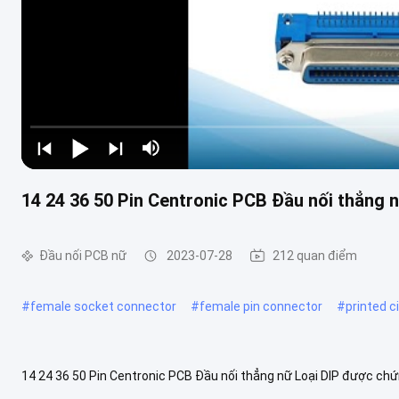
14 24 36 50 Pin Centronic PCB Đầu nối thẳng 
Đầu nối PCB nữ
2023-07-28
212 quan điểm
#
female socket connector
#
female pin connector
#
printed c
14 24 36 50 Pin Centronic PCB Đầu nối thẳng nữ Loại DIP được ch
Dòng sản phẩm: Đầu nối Champ Kiểu: Đầu nối PCB góc thẳng Số đầu 