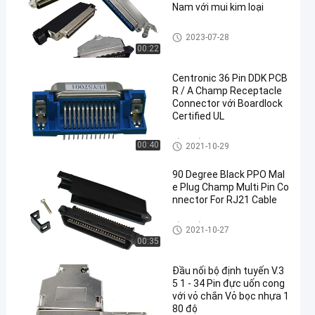
Nam với mui kim loại
Centronics Connector
2023-07-28
00:22
Centronic 36 Pin DDK PCB
R / A Champ Receptacle
Connector với Boardlock
Certified UL
Đầu nối PCB nữ
00:40
2021-10-29
90 Degree Black PPO Mal
e Plug Champ Multi Pin Co
nnector For RJ21 Cable
Đầu nối Pin Centronics 50 Pin
2021-10-27
00:35
Đầu nối bộ định tuyến V.3
5 1 - 34 Pin đực uốn cong
với vỏ chắn Vỏ bọc nhựa 1
80 độ