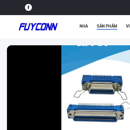
NHÀ
SẢN PHẨM
V
TIN TỨC
CÁC TRƯỜN