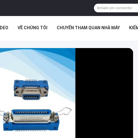
IDEO
VỀ CHÚNG TÔI
CHUYẾN THAM QUAN NHÀ MÁY
KIỂ
G HỢP
CHƯƠNG TRÌNH VR